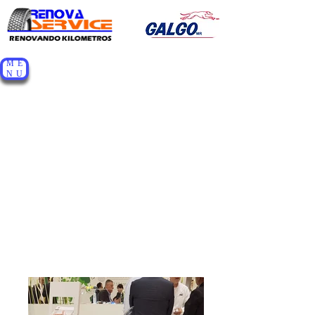
RENOVADORA DE LLANTAS DE
ME
PACHUCA S.A. DE C.V.
NU
Fotos y Videos
ESSEN GERMANY MAY
24-27 2016