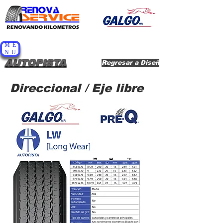
RENOVADORA DE LLANTAS DE
ME
PACHUCA S.A. DE C.V.
NU
AUTOPISTA
Regresar a Diseños
Direccional / Eje libre